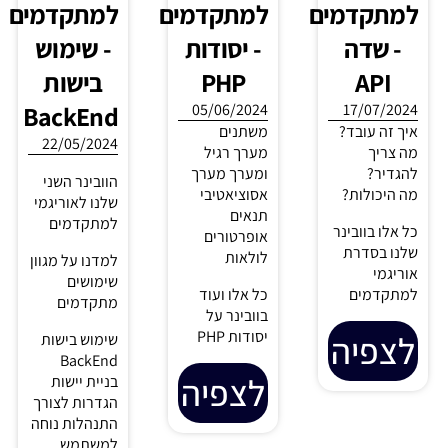
שאספנו
מלאכותית
חלק ד' -
10/04/2024
עבור
הרשאות
תהליכי עבודה
ניהול
לחשבון
מורכבים
באוריגמי, ללא
הוובינר
פייסבוק
MAKE?
וקבוצת
06/03/2024
איך נדע מה
איזה הרשאות
הקריאה
צ'ונט על
צריך כדי לנהל
שאוריגמי
נכון את
עשתה
אוטומט
החשבון
בתהליך?
03/04/2024
פייסבוק של
איך נשתמש
צפו בוובינר
הלקוחות? איך
בAI כדי לנהל
החדש שלנו
עושים את זה?
את הקבוצת
לפתרונות
מה צריך
וואטסאפ?
מעניינות
בשביל להוסיף
ערוץ וואטסאפ
כנסו וגלו איך
לצפיה
בחשבון
אפשר לנצל
מניצ'אט
את הבינה
שמכיל בוט
המלאכותית,
בטלגרם?