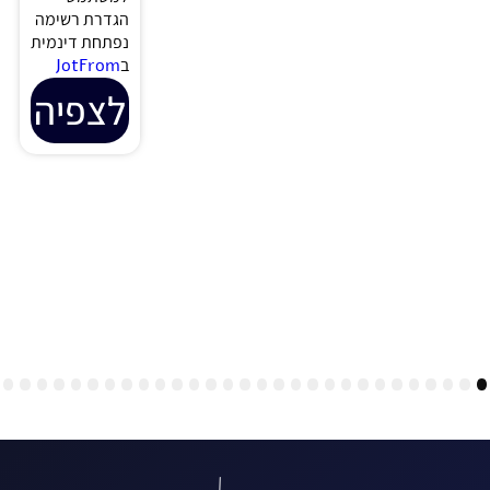
על כל
האם אפשר
קסמיה…
למחוק את
האתר שנתתי
לצפיה
לפייסבוק
במסגרת
אימות העסק?
צפו והחכימו
בעוד וובינר
מיוחד מבית
OTE Group
לצפיה
קהילת מומחי
שירות לקוחות
צרו איתנו קשר
אוטמציה
צור קשר