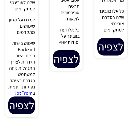
נכון את
עשתה
אוטומט
החשבון
בתהליך?
03/04/2024
פייסבוק של
איך נשתמש
צפו בוובינר
הלקוחות? איך
בAI כדי לנהל
החדש שלנו
עושים את זה?
את הקבוצת
לפתרונות
מה צריך
וואטסאפ?
מעניינות
בשביל להוסיף
ערוץ וואטסאפ
כנסו וגלו איך
לצפיה
בחשבון
אפשר לנצל
מניצ'אט
את הבינה
שמכיל בוט
המלאכותית,
בטלגרם?
על כל
האם אפשר
קסמיה…
למחוק את
האתר שנתתי
לצפיה
לפייסבוק
במסגרת
אימות העסק?
צפו והחכימו
בעוד וובינר