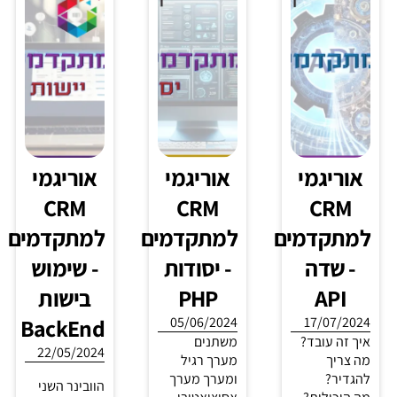
פתרונות
שימוש
בניית
מגניבים
בבינה
בוטים
שאספנו
מלאכותית
חלק ד' -
10/04/2024
עבור
הרשאות
תהליכי עבודה
ניהול
לחשבון
מורכבים
באוריגמי, ללא
הוובינר
פייסבוק
MAKE?
וקבוצת
06/03/2024
איך נדע מה
איזה הרשאות
הקריאה
צ'ונט על
צריך כדי לנהל
שאוריגמי