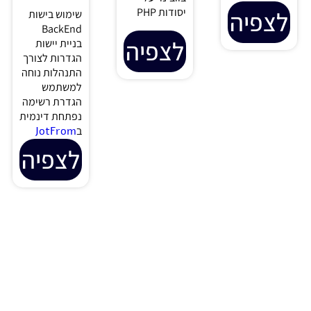
וואטסאפ?
מעניינות
בשביל להוסיף
ערוץ וואטסאפ
כנסו וגלו איך
לצפיה
בחשבון
אפשר לנצל
מניצ'אט
את הבינה
שמכיל בוט
המלאכותית,
בטלגרם?
על כל
האם אפשר
קסמיה…
למחוק את
האתר שנתתי
לצפיה
לפייסבוק
במסגרת
אימות העסק?
צפו והחכימו
בעוד וובינר
מיוחד מבית
OTE Group
לצפיה