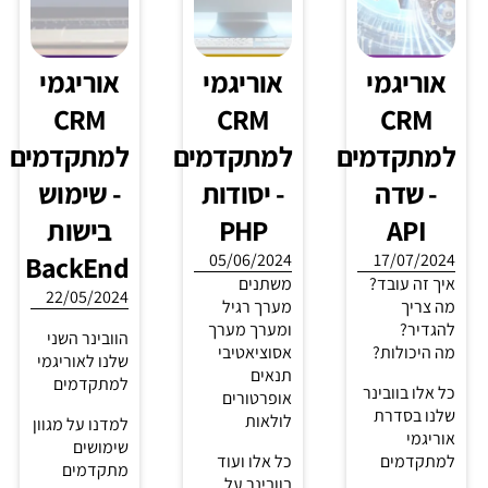
פתרונות
שימוש
בניית
מגניבים
בבינה
בוטים
שאספנו
מלאכותית
חלק ד' -
10/04/2024
עבור
הרשאות
תהליכי עבודה
ניהול
לחשבון
מורכבים
באוריגמי, ללא
הוובינר
פייסבוק
MAKE?
וקבוצת
06/03/2024
איך נדע מה
איזה הרשאות
הקריאה
צ'ונט על
צריך כדי לנהל
שאוריגמי
נכון את
עשתה
אוטומט
החשבון
בתהליך?
03/04/2024
פייסבוק של
איך נשתמש
צפו בוובינר
הלקוחות? איך
בAI כדי לנהל
החדש שלנו
עושים את זה?
את הקבוצת
לפתרונות
מה צריך